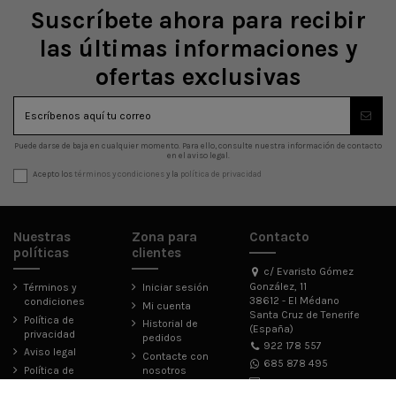
Suscríbete ahora para recibir
las últimas informaciones y
ofertas exclusivas
Puede darse de baja en cualquier momento. Para ello, consulte nuestra información de contacto
en el aviso legal.
Acepto los
términos y condiciones
y la
política de privacidad
Nuestras
Zona para
Contacto
políticas
clientes
c/ Evaristo Gómez
González, 11
Términos y
Iniciar sesión
38612 - El Médano
condiciones
Mi cuenta
Santa Cruz de Tenerife
Política de
Historial de
(España)
privacidad
pedidos
922 178 557
Aviso legal
Contacte con
685 878 495
Política de
nosotros
cookies