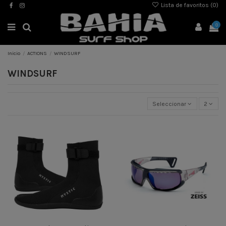
Lista de favoritos (
0
)
0
Inicio
ACTIONS
WINDSURF
WINDSURF
Seleccionar
2