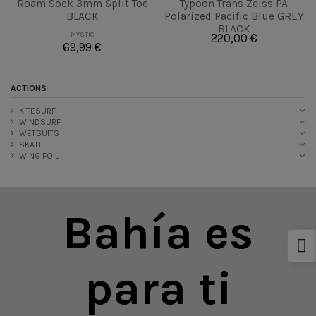
Roam Sock 3mm Split Toe
Typoon Trans Zeiss PA
BLACK
Polarized Pacific Blue GREY
BLACK
MYSTIC
220,00 €
69,99 €
ACTIONS
KITESURF
WINDSURF
WETSUITS
SKATE
WING FOIL
Bahía es
para ti