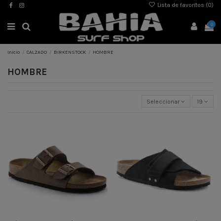
Lista de favoritos (
0
)
0
Inicio
CALZADO
BIRKENSTOCK
HOMBRE
HOMBRE
Seleccionar
19