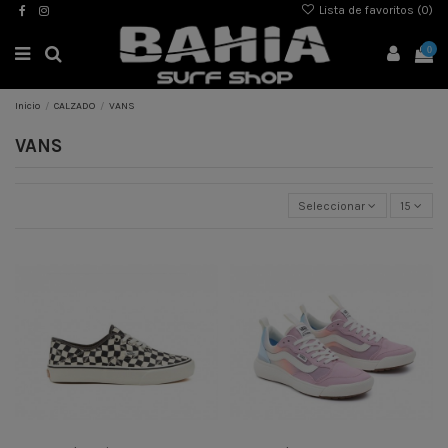
Lista de favoritos (
0
)
0
Inicio
CALZADO
VANS
VANS
Seleccionar
15