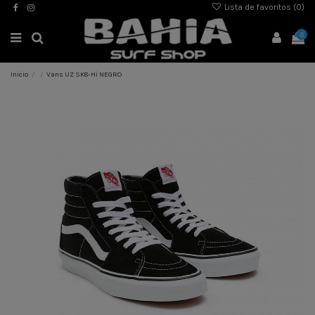
Lista de favoritos (
0
)
0
Inicio
Vans UZ SK8-Hi NEGRO