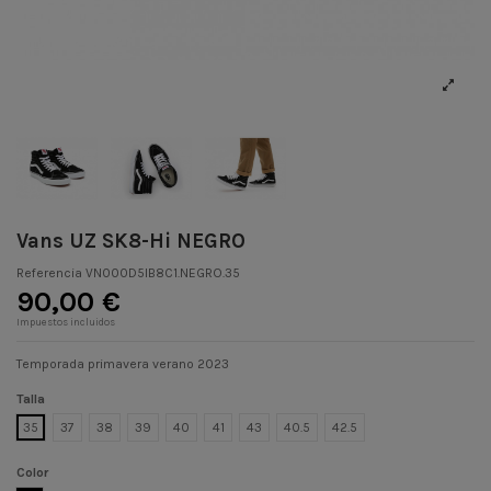
Vans UZ SK8-Hi NEGRO
Referencia
VN000D5IB8C1.NEGRO.35
90,00 €
Impuestos incluidos
Temporada primavera verano 2023
Talla
35
37
38
39
40
41
43
40.5
42.5
Color