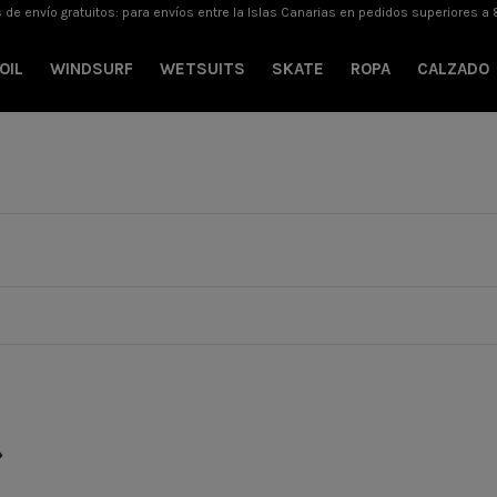
 de envío gratuitos: para envíos entre la Islas Canarias en pedidos superiores a 
OIL
WINDSURF
WETSUITS
SKATE
ROPA
CALZADO