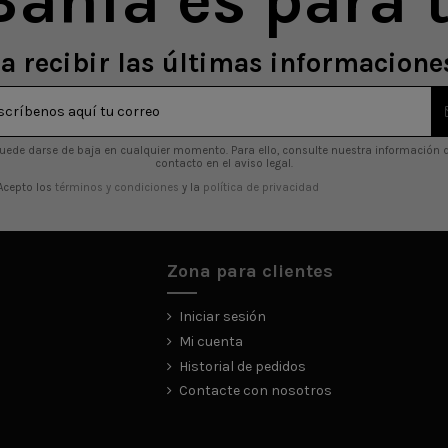
Bahía es para t
a recibir las últimas informaciones
uede darse de baja en cualquier momento. Para ello, consulte nuestra información 
contacto en el aviso legal.
Acepto los
términos y condiciones
y la
política de privacidad
Zona para clientes
Iniciar sesión
Mi cuenta
Historial de pedidos
Contacte con nosotros