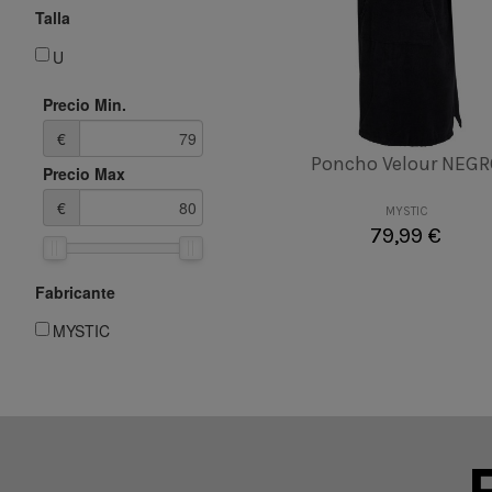
Talla
Talla
U
U
Precio Min.
Color
€
Poncho Velour NEGR
Precio Max
€
MYSTIC

79,99 €
Añadir al carrito
Fabricante
MYSTIC