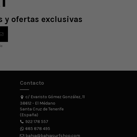
i
 y ofertas exclusivas
de
Contacto
c/ Evaristo Gómez González, 11
38612 - El Médano
Santa Cruz de Tenerife
(España)
922 178 557
685 878 495
bahia@bahiasurfshop.com