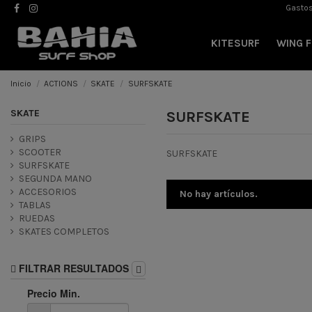
Gastos
KITESURF
WING F
Inicio
ACTIONS
SKATE
SURFSKATE
SKATE
SURFSKATE
GRIPS
SCOOTER
SURFSKATE
SURFSKATE
SEGUNDA MANO
ACCESORIOS
No hay artículos.
TABLAS
RUEDAS
SKATES COMPLETOS
FILTRAR RESULTADOS
Precio Min.