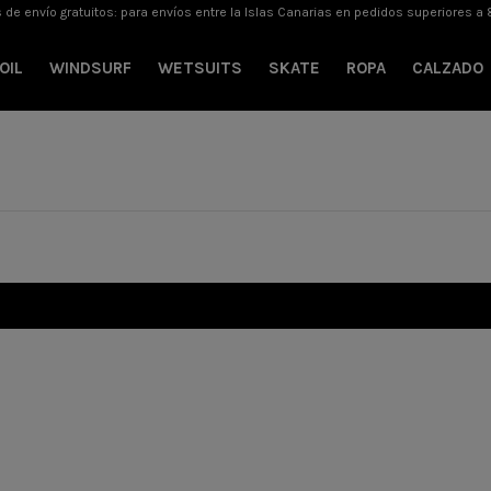
 de envío gratuitos: para envíos entre la Islas Canarias en pedidos superiores a 
OIL
WINDSURF
WETSUITS
SKATE
ROPA
CALZADO