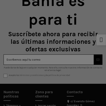
Bahía es
para ti
Suscríbete ahora para recibir
las últimas informaciones y
ofertas exclusivas
Puede darse de baja en cualquier momento. Para ello, consulte nuestra información de contacto
en el aviso legal.
Acepto los
términos y condiciones
y la
política de privacidad
Nuestras
Zona para
Contacto
políticas
clientes
c/ Evaristo Gómez
González, 11
Términos y
Iniciar sesión