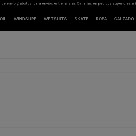
 de envío gratuitos: para envíos entre la Islas Canarias en pedidos superiores a 
OIL
WINDSURF
WETSUITS
SKATE
ROPA
CALZADO