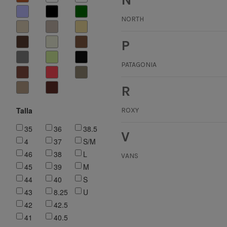
NORTH
P
PATAGONIA
R
Talla
ROXY
35
36
38.5
V
4
37
S/M
46
38
L
VANS
45
39
M
44
40
S
43
8.25
U
42
42.5
41
40.5