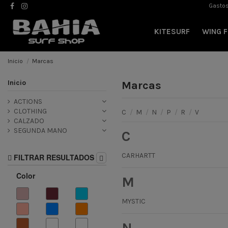
Gastos
KITESURF
WING F
Inicio
Marcas
Inicio
Marcas
ACTIONS
CLOTHING
C
/
M
/
N
/
P
/
R
/
V
CALZADO
SEGUNDA MANO
C
CARHARTT
FILTRAR RESULTADOS
Color
M
MYSTIC
N