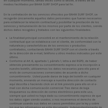
en cualquier momento, tantas veces como lo desee, a través de los
medios facilitados por BAHIA SURF SHOP para tal fin.
En la contratación de los servicios ofrecidos por BAHIA SURF SHOP, se
recogerán únicamente aquellos datos personales que fueran necesarios
para establecer la relación contractual y posibilitar la prestación de los
servicios y remuneración de los mismos por parte de los clientes, siendo
dichos datos recogidos y tratados con las siguientes finalidades:
La finalidad principal consistirá en el mantenimiento de la relación
contractual que se establezca con el cliente, de conformidad con la
naturaleza y características de los servicios o productos
contratados, contactando BAHIA SURF SHOP con el cliente a través
de la dirección de e-mail, teléfono u otros medios indicados por este
último.
Conforme al Art. 6, apartado 1, párrafo 1, letra a del RGPD, de haber
obtenido previamente su consentimiento expreso a la inscripción a
nuestro boletín, utilizaremos los datos necesarios para ello para el
envío de comunicaciones comerciales de acuerdo a dicho
consentimiento . Usted puede darse de baja del boletín en cualquier
momento, enviando un mensaje a nuestra dirección de contacto
aquí descrita o haciendo click en el link previsto para ello en el e-
mail con dicha comunicación comercial. Tras darse de baja
bloqueamos su dirección de correo electrónico para este uso,
siempre que usted no haya dado su consentimiento expreso de que
los datos sigan siendo usados, o nos reservemos el derecho de
continuar usando sus datos en casos permitidos por la ley y sobre
los que les informamos en este documento.. Independientemente de