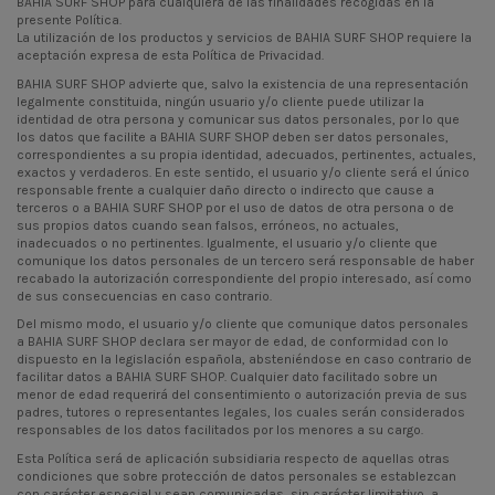
BAHIA SURF SHOP para cualquiera de las finalidades recogidas en la
presente Política.
La utilización de los productos y servicios de BAHIA SURF SHOP requiere la
aceptación expresa de esta Política de Privacidad.
BAHIA SURF SHOP advierte que, salvo la existencia de una representación
legalmente constituida, ningún usuario y/o cliente puede utilizar la
identidad de otra persona y comunicar sus datos personales, por lo que
los datos que facilite a BAHIA SURF SHOP deben ser datos personales,
correspondientes a su propia identidad, adecuados, pertinentes, actuales,
exactos y verdaderos. En este sentido, el usuario y/o cliente será el único
responsable frente a cualquier daño directo o indirecto que cause a
terceros o a BAHIA SURF SHOP por el uso de datos de otra persona o de
sus propios datos cuando sean falsos, erróneos, no actuales,
inadecuados o no pertinentes. Igualmente, el usuario y/o cliente que
comunique los datos personales de un tercero será responsable de haber
recabado la autorización correspondiente del propio interesado, así como
de sus consecuencias en caso contrario.
Del mismo modo, el usuario y/o cliente que comunique datos personales
a BAHIA SURF SHOP declara ser mayor de edad, de conformidad con lo
dispuesto en la legislación española, absteniéndose en caso contrario de
facilitar datos a BAHIA SURF SHOP. Cualquier dato facilitado sobre un
menor de edad requerirá del consentimiento o autorización previa de sus
padres, tutores o representantes legales, los cuales serán considerados
responsables de los datos facilitados por los menores a su cargo.
Esta Política será de aplicación subsidiaria respecto de aquellas otras
condiciones que sobre protección de datos personales se establezcan
con carácter especial y sean comunicadas, sin carácter limitativo, a