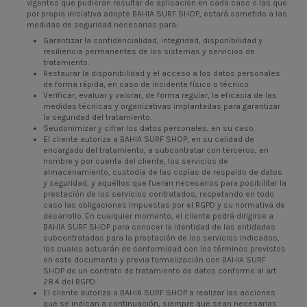
vigentes que pudieran resultar de aplicación en cada caso o las que
por propia iniciativa adopte BAHIA SURF SHOP, estará sometido a las
medidas de seguridad necesarias para:
Garantizar la confidencialidad, integridad, disponibilidad y
resiliencia permanentes de los sistemas y servicios de
tratamiento.
Restaurar la disponibilidad y el acceso a los datos personales
de forma rápida, en caso de incidente físico o técnico.
Verificar, evaluar y valorar, de forma regular, la eficacia de las
medidas técnicas y organizativas implantadas para garantizar
la seguridad del tratamiento.
Seudonimizar y cifrar los datos personales, en su caso.
El cliente autoriza a BAHIA SURF SHOP, en su calidad de
encargado del tratamiento, a subcontratar con terceros, en
nombre y por cuenta del cliente, los servicios de
almacenamiento, custodia de las copias de respaldo de datos
y seguridad, y aquéllos que fueran necesarios para posibilitar la
prestación de los servicios contratados, respetando en todo
caso las obligaciones impuestas por el RGPD y su normativa de
desarrollo. En cualquier momento, el cliente podrá dirigirse a
BAHIA SURF SHOP para conocer la identidad de las entidades
subcontratadas para la prestación de los servicios indicados,
las cuales actuarán de conformidad con los términos previstos
en este documento y previa formalización con BAHIA SURF
SHOP de un contrato de tratamiento de datos conforme al art.
28.4 del RGPD.
El cliente autoriza a BAHIA SURF SHOP a realizar las acciones
que se indican a continuación, siempre que sean necesarias