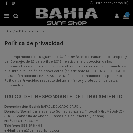
Lista de favoritos (
0
)
0
Inicio
Política de privacidad
Política de privacidad
En cumplimiento del Reglamento (UE) 2016/679, del Parlamento Europeo y
del Consejo, de 27 de abril de 2016, relativo a la protección de las
personas físicas en lo que respecta al tratamiento de datos personales y
a la libre circulación de estos datos (en adelante RGPD), RAFAEL DELGADO
BAUSILI (en adelante BAHIA SURF SHOP) pone de manifiesto la presente
Política de Privacidad respecto del tratamiento y protección de datos
personales.
DATOS DEL RESPONSABLE DEL TRATAMIENTO
Denominación Social:
RAFAEL DELGADO BAUSILI
Domicilio Social:
Calle Evaristo Gómez González, 11 Local 5 (EL MÉDANO) -
38612 Granadilla de Abona - Santa Cruz de Tenerife (España)
NIF/CIF:
54042852M
Teléfono:
685 878 495
e-Mail:
bahia@bahiasurfshop.com