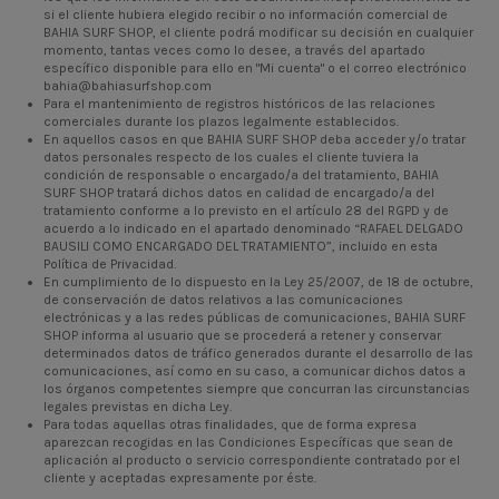
si el cliente hubiera elegido recibir o no información comercial de
BAHIA SURF SHOP, el cliente podrá modificar su decisión en cualquier
momento, tantas veces como lo desee, a través del apartado
específico disponible para ello en
"Mi cuenta"
o el correo electrónico
bahia@bahiasurfshop.com
Para el mantenimiento de registros históricos de las relaciones
comerciales durante los plazos legalmente establecidos.
En aquellos casos en que BAHIA SURF SHOP deba acceder y/o tratar
datos personales respecto de los cuales el cliente tuviera la
condición de responsable o encargado/a del tratamiento, BAHIA
SURF SHOP tratará dichos datos en calidad de encargado/a del
tratamiento conforme a lo previsto en el artículo 28 del RGPD y de
acuerdo a lo indicado en el apartado denominado “RAFAEL DELGADO
BAUSILI COMO ENCARGADO DEL TRATAMIENTO”, incluido en esta
Política de Privacidad.
En cumplimiento de lo dispuesto en la Ley 25/2007, de 18 de octubre,
de conservación de datos relativos a las comunicaciones
electrónicas y a las redes públicas de comunicaciones, BAHIA SURF
SHOP informa al usuario que se procederá a retener y conservar
determinados datos de tráfico generados durante el desarrollo de las
comunicaciones, así como en su caso, a comunicar dichos datos a
los órganos competentes siempre que concurran las circunstancias
legales previstas en dicha Ley.
Para todas aquellas otras finalidades, que de forma expresa
aparezcan recogidas en las Condiciones Específicas que sean de
aplicación al producto o servicio correspondiente contratado por el
cliente y aceptadas expresamente por éste.