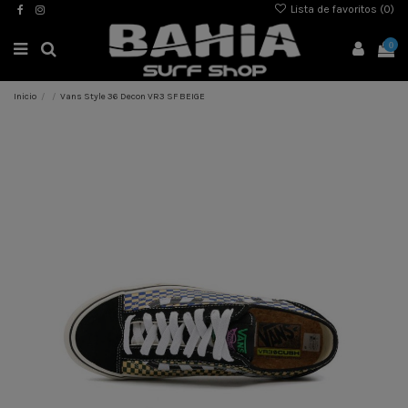
Lista de favoritos (
0
)
0
Inicio
Vans Style 36 Decon VR3 SF BEIGE