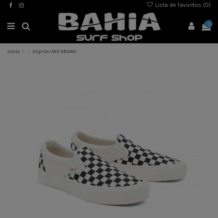
Lista de favoritos (
0
)
0
Inicio
Slip-On VR3 NEGRO