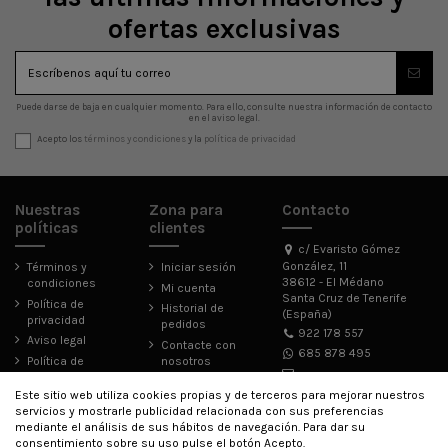
ofertas exclusivas
Puede darse de baja en cualquier momento. Para ello, consulte nuestra información de contacto
en el aviso legal.
Acepto los
términos y condiciones
y la
política de privacidad
Nuestras
Zona para
Contacto
políticas
clientes
c/ Evaristo Gómez
González, 11
Términos y
Iniciar sesión
38612 - El Médano
condiciones
Mi cuenta
Santa Cruz de Tenerife
Política de
Historial de
(España)
privacidad
pedidos
922 178 557
Aviso legal
Contacte con
685 878 495
Política de
nosotros
cookies
bahia@bahiasurfshop.com
Este sitio web utiliza cookies propias y de terceros para mejorar nuestros
Accesibilidad
servicios y mostrarle publicidad relacionada con sus preferencias
mediante el análisis de sus hábitos de navegación. Para dar su
consentimiento sobre su uso pulse el botón Acepto.