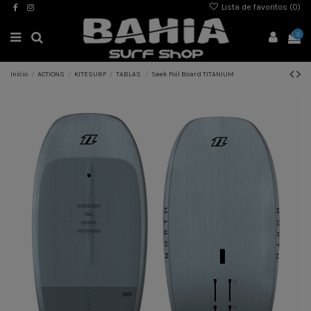
Lista de favoritos (
0
)
0
Inicio
ACTIONS
KITESURF
TABLAS
Seek Foil Board TITANIUM